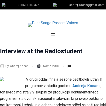
+38631 383 325
andrej.kocan@gmail.com
Interview at the Radiostudent
By
Andrej Kocan
Nov 7, 2018
0
V drugi oddaji finala sezone četrtkovih jutranjih
programov v studiu gostimo
Andreja Kocana
,
tonskega mojstra v v skupini za produkcijo dokumentarnega
programa na slovenski nacionalni televiziji, ki je svojo poklicno
pot kot tonski tehnik in glasbeni sodelavec pričel na naši radijski